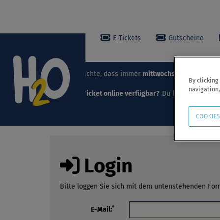
E-Tickets
Gutscheine
Bitte beachte, dass immer
mittwochs
unsere
Damen
By clicking
navigation,
Keine
E-Ticket online verfügbar?
Du kannst auch ger
COOKIES
Login
Bitte loggen Sie sich mit dem untenstehenden Form
*
E-Mail: