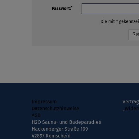
*
Passwort:
Die mit * gekennzei
P
Impressum
Vertrag
Datenschutzhinweise
„
Wider
AGB
H2O Sauna- und Badeparadies
Hackenberger Straße 109
42897 Remscheid