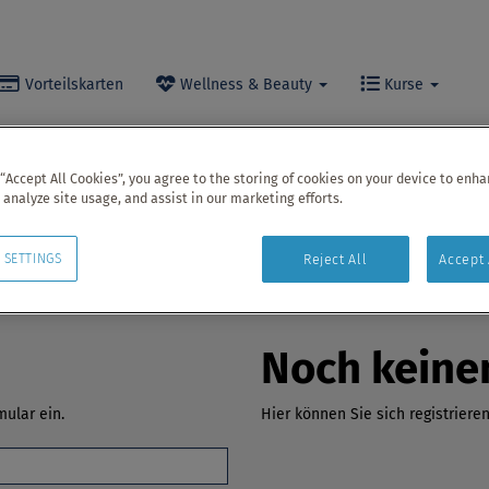
Vorteilskarten
Wellness & Beauty
Kurse
sauna
stattfindet!
 “Accept All Cookies”, you agree to the storing of cookies on your device to enha
 analyze site usage, and assist in our marketing efforts.
ne vor Ort den Eintritt erwerben.
 SETTINGS
Reject All
Accept 
Noch keine
ular ein.
Hier können Sie sich registrieren