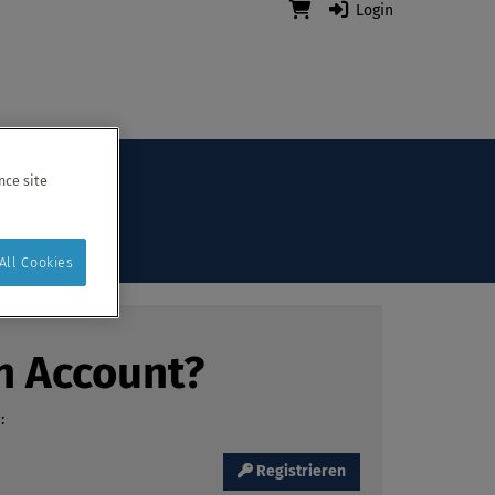
Login
nce site
All Cookies
n Account?
:
Registrieren