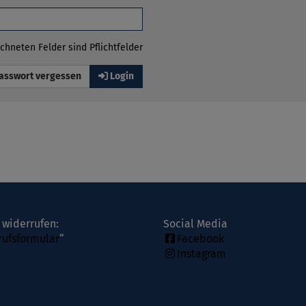
chneten Felder sind Pflichtfelder
asswort vergessen
Login
 widerrufen:
Social Media
rufsformular
“
Facebook
Instagram