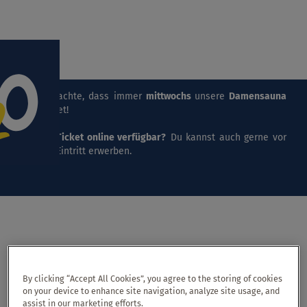
Menü Ei
Bitte beachte, dass immer
mittwochs
unsere
Damensauna
stattfindet!
Keine
E-Ticket online verfügbar?
Du kannst auch gerne vor
Ort den Eintritt erwerben.
Anwendung buchen
By clicking “Accept All Cookies”, you agree to the storing of cookies
on your device to enhance site navigation, analyze site usage, and
assist in our marketing efforts.