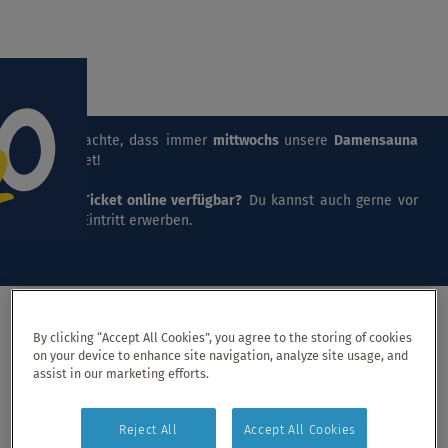
Menü Ei
Bitte beachte, dass immer
mittwochs
unsere
Damensauna
stattfindet!
Keine
E-Ticket online verfügbar?
Du kannst auch gerne vor
Ort den Eintritt erwerben.
By clicking “Accept All Cookies”, you agree to the storing of cookies
H2O Remscheid Kursprogramm
on your device to enhance site navigation, analyze site usage, and
assist in our marketing efforts.
Buchen Sie hier Ihren gewünschten Kurs!
Reject All
Accept All Cookies