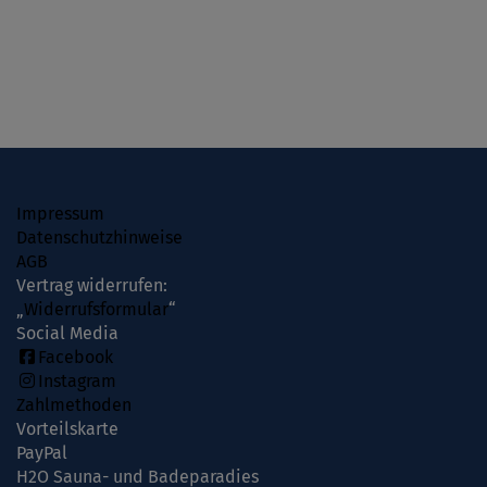
sondern gibt dem Kind auch das Gefühl von Sicherheit,
Unabhängigkeit und Selbstvertrauen.
Impressum
Datenschutzhinweise
AGB
Vertrag widerrufen:
„
Widerrufsformular
“
Social Media
Facebook
Instagram
Zahlmethoden
Vorteilskarte
PayPal
H2O Sauna- und Badeparadies