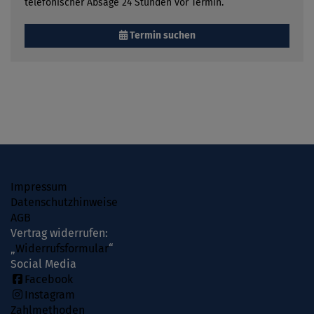
telefonischer Absage 24 Stunden vor Termin.
Termin suchen
Impressum
Datenschutzhinweise
AGB
Vertrag widerrufen:
„
Widerrufsformular
“
Social Media
Facebook
Instagram
Zahlmethoden