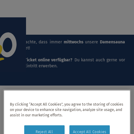
Menü Ei
Bitte beachte, dass immer
mittwochs
unsere
Damensauna
stattfindet!
Keine
E-Ticket online verfügbar?
Du kannst auch gerne vor
Ort den Eintritt erwerben.
By clicking “Accept All Cookies”, you agree to the storing of cookies
on your device to enhance site navigation, analyze site usage, and
Wellness & Beauty
assist in our marketing efforts.
Reject All
Accept All Cookies