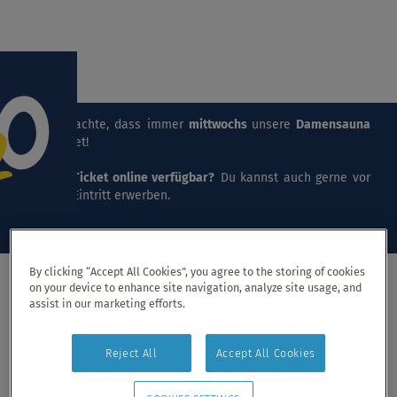
Menü Ei
Bitte beachte, dass immer
mittwochs
unsere
Damensauna
stattfindet!
Keine
E-Ticket online verfügbar?
Du kannst auch gerne vor
Ort den Eintritt erwerben.
By clicking “Accept All Cookies”, you agree to the storing of cookies
on your device to enhance site navigation, analyze site usage, and
assist in our marketing efforts.
Termin suchen
Reject All
Accept All Cookies